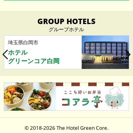
メディア掲載情報（4）
2025.04（1）
GROUP HOTELS
マネージャー荻野のブログ（20）
2023.09（1）
グループホテル
お知らせ（22）
埼玉県白岡市
2021.12（1）
ホテル
スタッフブログ（34）
グリーンコア白岡
2021.04（2）
近隣のご紹介（8）
2021.03（3）
プラン情報（8）
2021.02（4）
特集（2）
2021.01（4）
2018/04以前の新着情報
© 2018-2026 The Hotel Green Core.
2020.12（6）