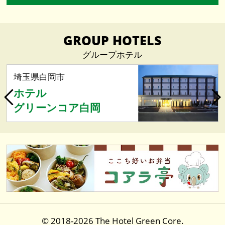
メディア掲載情報（4）
2025.04（1）
GROUP HOTELS
マネージャー荻野のブログ（20）
2023.09（1）
グループホテル
お知らせ（22）
埼玉県白岡市
2021.12（1）
ホテル
スタッフブログ（34）
グリーンコア白岡
2021.04（2）
近隣のご紹介（8）
2021.03（3）
プラン情報（8）
2021.02（4）
特集（2）
2021.01（4）
2018/04以前の新着情報
© 2018-2026 The Hotel Green Core.
2020.12（6）