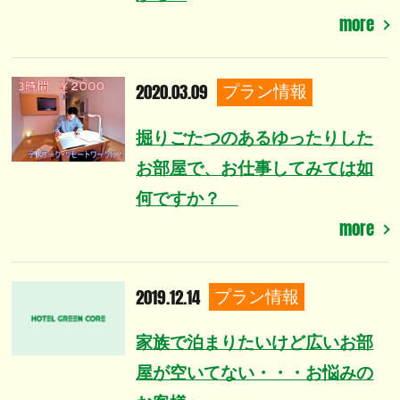
more
2020.03.09
プラン情報
掘りごたつのあるゆったりした
お部屋で、お仕事してみては如
何ですか？
more
2019.12.14
プラン情報
家族で泊まりたいけど広いお部
屋が空いてない・・・お悩みの